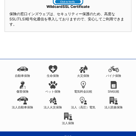
WildcardSSL Certificate
保険の窓口インズウェブは、セキュリティー保護のため、高度な
SSL(TLS)暗号化通信を導入しておりますので、安心してご利用できま
す。
自動車保険
生命保険
火災保険
バイク保険
傷害保険
ペット保険
電気料金比較
SIM比較
法人自動車保険
法人火災保険
法人（高圧）電気
法人賠責保険
法人保険