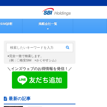
SIM診断
掲載会社一覧
※完全一致で検索します。
（例：〇格安SIM ×かくやすシム）
＼インズウェブのお得情報を発信！／
最新の記事