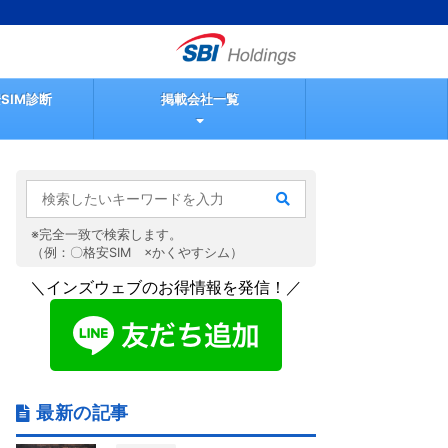
SIM診断
掲載会社一覧
※完全一致で検索します。
（例：〇格安SIM ×かくやすシム）
＼インズウェブのお得情報を発信！／
最新の記事