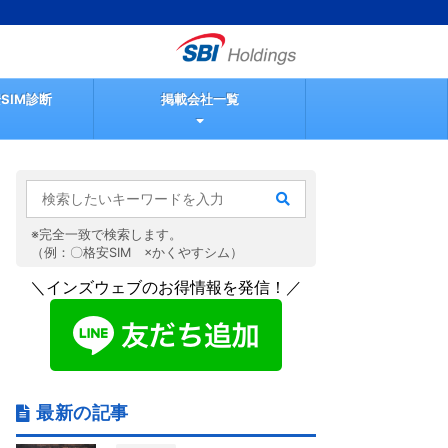
SIM診断
掲載会社一覧
※完全一致で検索します。
（例：〇格安SIM ×かくやすシム）
＼インズウェブのお得情報を発信！／
最新の記事