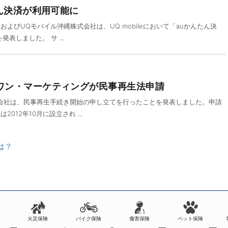
んたん決済が利用可能に
よびUQモバイル沖縄株式会社は、UQ mobileにおいて「auかんたん決
表しました。 サ ...
ラスワン・マーケティングが民事再生法申請
会社は、民事再生手続き開始の申し立てを行ったことを発表しました。申請
012年10月に設立され ...
は？
火災保険
バイク保険
傷害保険
ペット保険