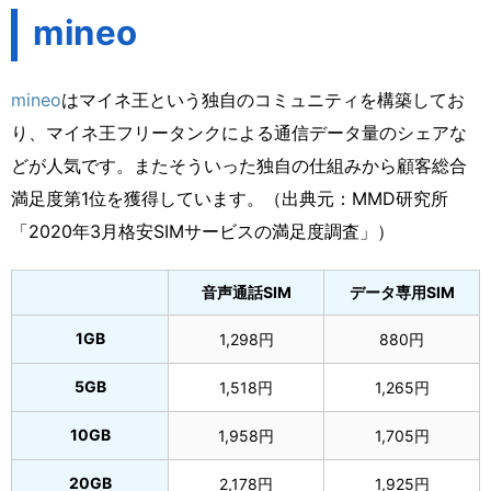
mineo
mineo
はマイネ王という独自のコミュニティを構築してお
り、マイネ王フリータンクによる通信データ量のシェアな
どが人気です。またそういった独自の仕組みから顧客総合
満足度第1位を獲得しています。（出典元：MMD研究所
「2020年3月格安SIMサービスの満足度調査」）
音声通話SIM
データ専用SIM
1GB
1,298円
880円
5GB
1,518円
1,265円
10GB
1,958円
1,705円
20GB
2,178円
1,925円