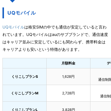
UQモバイル
UQモバイル
は格安SIMの中でも通信が安定していると言わ
れています。UQモバイルはauのサブブランドで、通信速度
はキャリア並みに安定しているにも関わらず、携帯料金は
キャリアよりも安いという特徴があります。
月額料金
デ
くりこしプランS
1,628円
通信制限
くりこしプランM
2,728円
通信制
くりこしプランL
3,828円