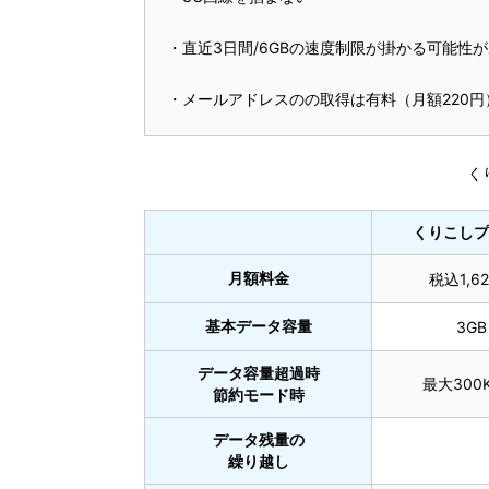
・直近3日間/6GBの速度制限が掛かる可能性
・メールアドレスのの取得は有料（月額220円
く
くりこしプ
月額料金
税込1,6
基本データ容量
3GB
データ容量超過時
最大300K
節約モード時
データ残量の
繰り越し