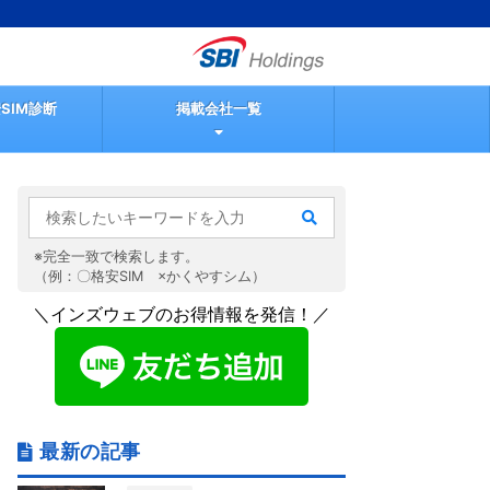
SIM診断
掲載会社一覧
※完全一致で検索します。
（例：〇格安SIM ×かくやすシム）
＼インズウェブのお得情報を発信！／
最新の記事