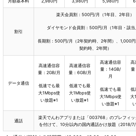
月額基本料
2,980円
3,980円
5,980円
6
楽天会員割：500円/月（1年目、2年目）
ダイヤモンド会員割：500円/月（1年目・該当
割引
長期割：500円/月（2年契約時、2年間）、1,000円
契約時、2年間）
高速通信容
高
高速通信容
高速通信容
量：14GB/
量
量：2GB/月
量：6GB/月
月
データ通信
低速でも最
低速でも最
低速でも最
低
大1Mbps使
大1Mbps使
大1Mbps使
大
い放題※1
い放題※1
い放題※1
い
楽天でんわアプリまたは「003768」のプレフィ
通話
を付けて、10分以内の国内通話かけ放題（2018/7/