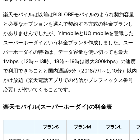
楽天モバイルは以前はBIGLOBEモバイルのような契約容量
と必要なオプションを選んで契約する方式の料金プランし
かありませんでしたが、Y!mobileとUQ mobileを意識した
スーパーホーダイという料金プランを作成しました。スー
パーホーダイの特徴は、データ容量を使い切っても最大
1Mbps（12時～13時、18時～19時は最大300kbps）の速度
で利用できることと国内通話5分（2018/7/1～は10分）以内
かけ放題（楽天電話アプリでの発信かプレフィックス番号
必要）が付いてくることです。
楽天モバイル(スーパーホーダイ)の料金表
プランS
プランM
プランL
プ