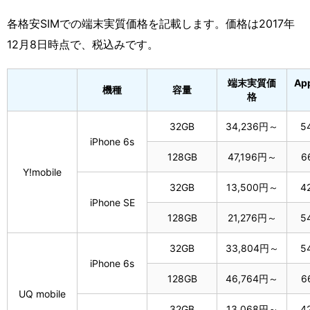
各格安SIMでの端末実質価格を記載します。価格は2017年
12月8日時点で、税込みです。
端末実質価
App
機種
容量
格
32GB
34,236円～
5
iPhone 6s
128GB
47,196円～
6
Y!mobile
32GB
13,500円～
4
iPhone SE
128GB
21,276円～
5
32GB
33,804円～
5
iPhone 6s
128GB
46,764円～
6
UQ mobile
32GB
13,068円～
4