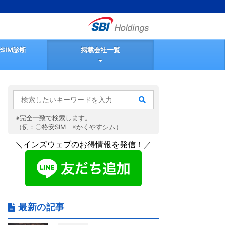
SIM診断
掲載会社一覧
※完全一致で検索します。
（例：〇格安SIM ×かくやすシム）
＼インズウェブのお得情報を発信！／
最新の記事