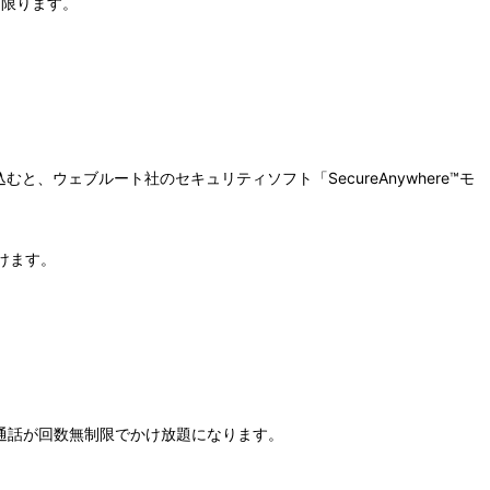
に限ります。
、ウェブルート社のセキュリティソフト「SecureAnywhere™モ
けます。
通話が回数無制限でかけ放題になります。