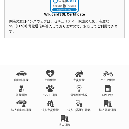
WildcardSSL Certificate
保険の窓口インズウェブは、セキュリティー保護のため、高度な
SSL(TLS)暗号化通信を導入しておりますので、安心してご利用できま
す。
自動車保険
生命保険
火災保険
バイク保険
傷害保険
ペット保険
電気料金比較
SIM比較
法人自動車保険
法人火災保険
法人（高圧）電気
法人賠責保険
法人保険